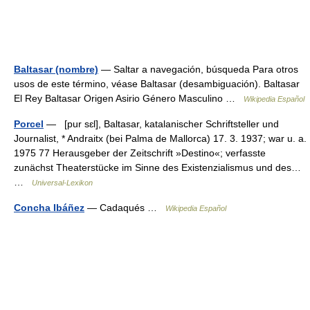
Baltasar (nombre)
— Saltar a navegación, búsqueda Para otros
usos de este término, véase Baltasar (desambiguación). Baltasar
El Rey Baltasar Origen Asirio Género Masculino …
Wikipedia Español
Porcel
— [pur sɛl], Baltasar, katalanischer Schriftsteller und
Journalist, * Andraitx (bei Palma de Mallorca) 17. 3. 1937; war u. a.
1975 77 Herausgeber der Zeitschrift »Destino«; verfasste
zunächst Theaterstücke im Sinne des Existenzialismus und des…
…
Universal-Lexikon
Concha Ibáñez
— Cadaqués …
Wikipedia Español