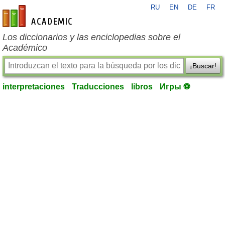
RU
EN
DE
FR
es-academic.com
Los diccionarios y las enciclopedias sobre el
Académico
¡Buscar!
interpretaciones
Traducciones
libros
Игры ⚽