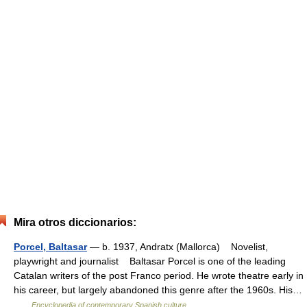
Mira otros diccionarios:
Porcel, Baltasar
— b. 1937, Andratx (Mallorca) Novelist,
playwright and journalist Baltasar Porcel is one of the leading
Catalan writers of the post Franco period. He wrote theatre early in
his career, but largely abandoned this genre after the 1960s. His…
…
Encyclopedia of contemporary Spanish culture