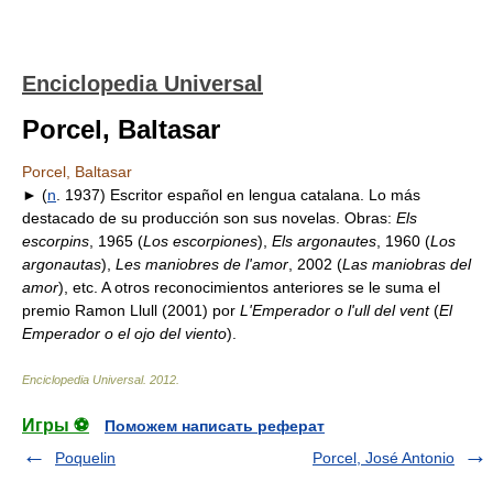
Enciclopedia Universal
Porcel, Baltasar
Porcel, Baltasar
► (
n
. 1937) Escritor español en lengua catalana. Lo más
destacado de su producción son sus novelas. Obras:
Els
escorpins
, 1965 (
Los escorpiones
),
Els argonautes
, 1960 (
Los
argonautas
),
Les maniobres de l'amor
, 2002 (
Las maniobras del
amor
), etc. A otros reconocimientos anteriores se le suma el
premio Ramon Llull (2001) por
L'Emperador o l'ull del vent
(
El
Emperador o el ojo del viento
).
Enciclopedia Universal
.
2012
.
Игры ⚽
Поможем написать реферат
Poquelin
Porcel, José Antonio